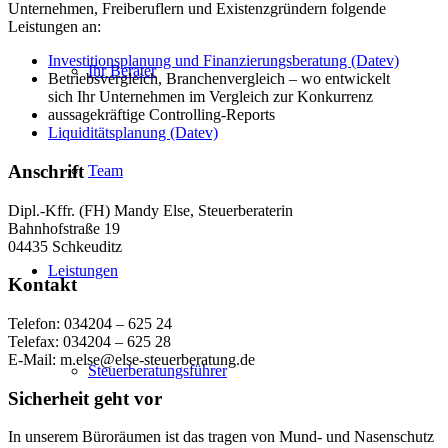
Unternehmen, Freiberuflern und Existenzgründern folgende
Leistungen an:
Investitionsplanung und Finanzierungsberatung (Datev)
Ihr Berater
Betriebsvergleich, Branchenvergleich – wo entwickelt
sich Ihr Unternehmen im Vergleich zur Konkurrenz
aussagekräftige Controlling-Reports
Liquiditätsplanung (Datev)
Anschrift
Team
Dipl.-Kffr. (FH) Mandy Else, Steuerberaterin
Bahnhofstraße 19
04435 Schkeuditz
Leistungen
Kontakt
Telefon: 034204 – 625 24
Telefax: 034204 – 625 28
E-Mail: m.else@else-steuerberatung.de
Steuerberatungsführer
Sicherheit geht vor
In unserem Büroräumen ist das tragen von Mund- und Nasenschutz